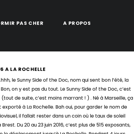
RMIR PAS CHER
A PROPOS
16 À LA ROCHELLE
hhh, le Sunny Side of the Doc, nom qui sent bon l’été, la
Bon, on y est pas du tout. Le Sunny Side of the Doc, c’est
out de suite, c’est moins marrant ! ) . Né à Marseille, ça
st exporté à La Rochelle. Bah oui, pour garder le nom de
suel, il fallait rester dans un coin où le taux de soleil
Brest. Du 20 au 23 juin 2016, c’est plus de 515 exposants,
re le déplacement jusqu’à La Rochelle. Pendant 4 jours,