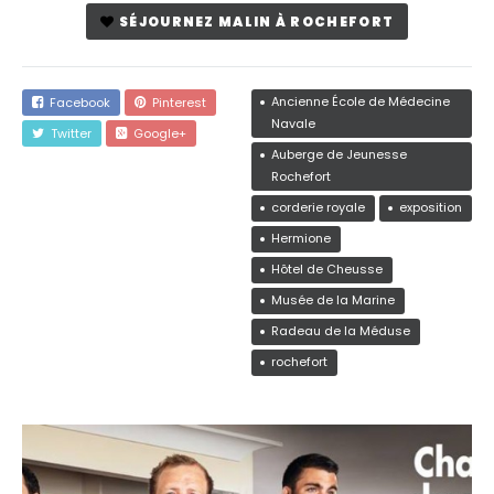
SÉJOURNEZ MALIN À ROCHEFORT
Ancienne École de Médecine
Facebook
Pinterest
Navale
Twitter
Google+
Auberge de Jeunesse
Rochefort
corderie royale
exposition
Hermione
Hôtel de Cheusse
Musée de la Marine
Radeau de la Méduse
rochefort