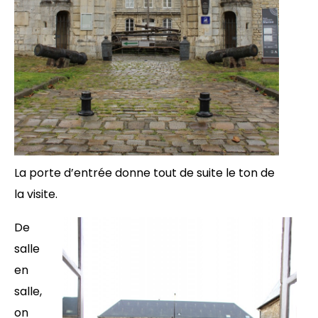
La porte d’entrée donne tout de suite le ton de
la visite.
De
salle
en
salle,
on